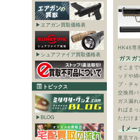
エアガン買取価格表
HK45
シュアファイア買取価格表
ガスガ
そこまで
ッドや綿
プ・チャ
トピックス
交換用パ
ガス漏れ
ればまっ
BLOG
ただけま
【メー
東京マル