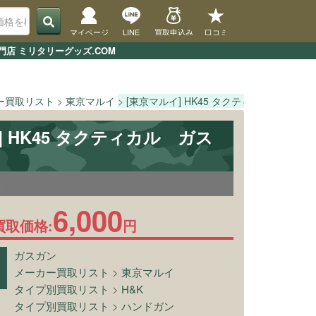
マイページ
LINE
買取申込み
口コミ
店 ミリタリーグッズ.COM
ー買取リスト
東京マルイ
[東京マルイ] HK45 タクティカル
TO
] HK45 タクティカル ガス
8
6,000
買取価格:
円
ガスガン
メーカー買取リスト
>
東京マルイ
タイプ別買取リスト
>
H&K
タイプ別買取リスト
>
ハンドガン