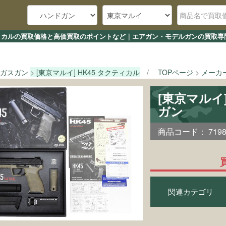
タクティカルの買取価格と高価買取のポイントなど｜エアガン・モデルガンの買取専門
ガスガン
[東京マルイ] HK45 タクティカル
TOPページ
メーカ
[東京マルイ
ガン
商品コード：
719
関連カテゴリ