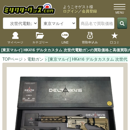
ようこそゲスト様
ログイン
／
会員登録
マイページ
カテゴリー
LINE
買取申込み
口コミ
[東京マルイ] HK416 デルタカスタム 次世代電動ガンの買取価格と高価
TOPページ
電動ガン
[東京マルイ] HK416 デルタカスタム 次世