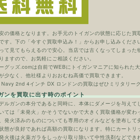
安の価格となります。お手元のトイガンの状態に応じた買
です。下の「今すぐ買取申込み！」からお申し込みくださ
って見てもらえるので安心。当店では古くなってしまった
りますので、お気軽にご相談ください。
ーグッズ.comは自前でWEBにトイガンマニアに知られた
が少なく、他社様よりおおむね高価で買取できます。
 51Navy 2nd 4インチ DX ロンドンの買取はぜひミリタリー
ガンを買取に出す時のポイント
デルガンの本分であると同時に、本体にダメージを与えて
いては「未発火」かそうでないかで大きく買取価格が変わ
、発火済みのものについても専用のオイルなどを塗布して
状態が良好であれば高額の買取になります。特にカートリ
発火後は火薬ガラをしっかり取り除いて中性洗剤などでき