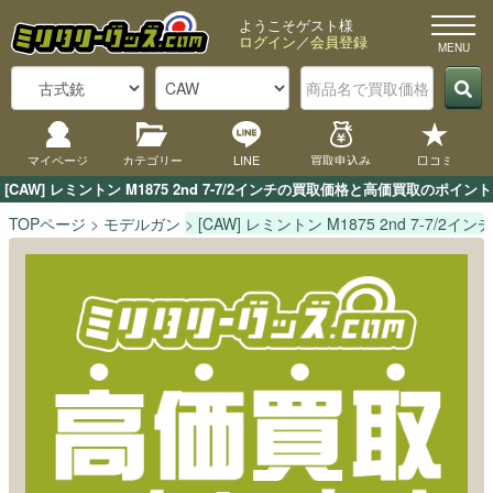
ようこそゲスト様
ログイン
／
会員登録
マイページ
カテゴリー
LINE
買取申込み
口コミ
[CAW] レミントン M1875 2nd 7-7/2インチの買取価格と高価買取の
TOPページ
モデルガン
[CAW] レミントン M1875 2nd 7-7/2インチ