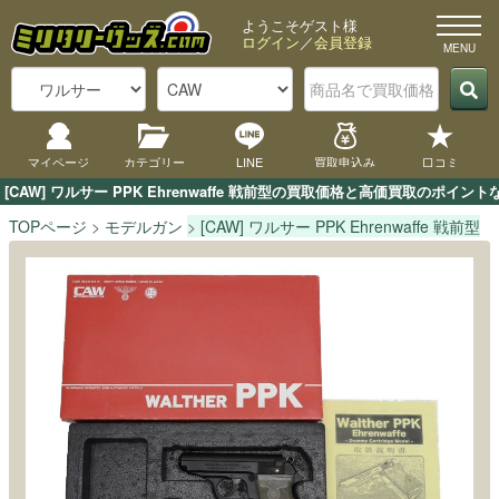
ようこそゲスト様
ログイン
／
会員登録
マイページ
カテゴリー
LINE
買取申込み
口コミ
[CAW] ワルサー PPK Ehrenwaffe 戦前型の買取価格と高価買取の
TOPページ
モデルガン
[CAW] ワルサー PPK Ehrenwaffe 戦前型