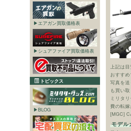
エアガン買取価格表
シュアファイア買取価格表
上記は目
おすすめ
トピックス
写真を送
も買い取
ミリタリ
費の転嫁
BLOG
[MGC]
モデル