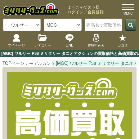
ようこそゲスト様
ログイン
／
会員登録
マイページ
カテゴリー
LINE
買取申込み
口コミ
[MGC] ワルサー P38 ミリタリー タニオアクションの買取価格と高価買
TOPページ
モデルガン
[MGC] ワルサー P38 ミリタリー タニオ