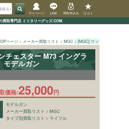
マイページ
LINE
買取申込み
口コミ
の買取専門店 ミリタリーグッズ.COM
TOPページ
メーカー買取リスト
MGC
[MGC] ウィンチェスター 
ィンチェスター M73 イングラ
 モデルガン
8
25,000
取価格:
円
モデルガン
メーカー買取リスト
>
MGC
タイプ別買取リスト
>
ライフル