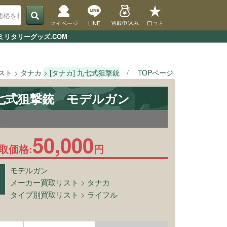
マイページ
LINE
買取申込み
口コミ
リタリーグッズ.COM
スト
タナカ
[タナカ] 九七式狙撃銃
TOPページ
タイプ別買取
九七式狙撃銃 モデルガン
2
50,000
取価格:
円
モデルガン
メーカー買取リスト
>
タナカ
タイプ別買取リスト
>
ライフル