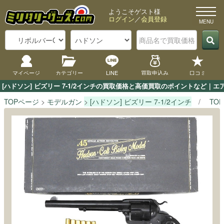
ようこそゲスト様
ログイン
／
会員登録
マイページ
カテゴリー
LINE
買取申込み
口コミ
[ハドソン] ビズリー 7-1/2インチの買取価格と高価買取のポイントなど｜
TOPページ
モデルガン
[ハドソン] ビズリー 7-1/2インチ
TO