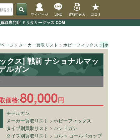
マイページ
LINE
買取申込み
口コミ
買取専門店 ミリタリーグッズ.COM
Pページ
メーカー買取リスト
ホビーフィックス
[ホビーフィックス
ックス] 戦前 ナショナルマッ
モデルガン
7
80,000
取価格:
円
モデルガン
メーカー買取リスト
>
ホビーフィックス
タイプ別買取リスト
>
ハンドガン
タイプ別買取リスト
>
コルト ゴールドカップ