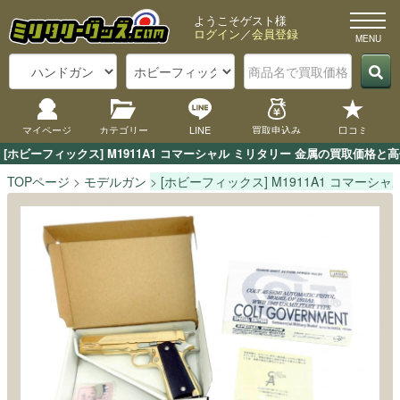
ようこそゲスト様
ログイン
／
会員登録
マイページ
カテゴリー
LINE
買取申込み
口コミ
[ホビーフィックス] M1911A1 コマーシャル ミリタリー 金属の買取価
TOPページ
モデルガン
[ホビーフィックス] M1911A1 コマーシャ