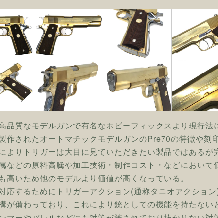
高品質なモデルガンで有名なホビーフィックスより現行法
製作されたオートマチックモデルガンのPre70の特徴や
によりトリガーは大目に見ていただきたい製品ではあるが
属などの原料高騰や加工技術・制作コスト・などにおいて
も高いため他のモデルより価値が高くなっている。
対応するためにトリガーアクション(通称タニオアクション
構が備わっており、これにより銃としての機能を持たない
ンマーやバレルなどにも対策が施されており抜かりない対