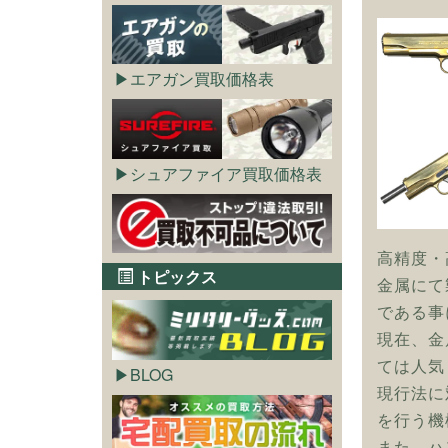
エアガン買取価格表
シュアファイア買取価格表
高精度・
トピックス
金属にて
である事
現在、金
ては人気
BLOG
現行法に
を行う機
また、ハ