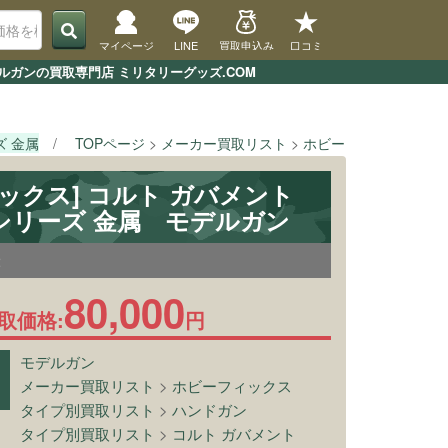
マイページ
LINE
買取申込み
口コミ
デルガンの買取専門店 ミリタリーグッズ.COM
ズ 金属
TOPページ
メーカー買取リスト
ホビーフィックス
[
ックス] コルト ガバメント
 BBシリーズ 金属 モデルガン
2
80,000
取価格:
円
モデルガン
メーカー買取リスト
>
ホビーフィックス
タイプ別買取リスト
>
ハンドガン
タイプ別買取リスト
>
コルト ガバメント