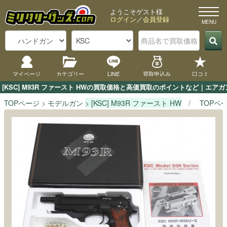
ようこそゲスト様
ログイン
／
会員登録
マイページ
カテゴリー
LINE
買取申込み
口コミ
[KSC] M93R ファースト HWの買取価格と高価買取のポイントなど｜エア
TOPページ
モデルガン
[KSC] M93R ファースト HW
TOPペ