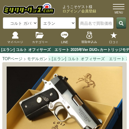
ようこそゲスト様
ログイン
／
会員登録
マイページ
カテゴリー
LINE
買取申込み
口コミ
[エラン] コルト オフィサーズ　エリート 2025年Ver DUO+カート
TOPページ
モデルガン
[エラン] コルト オフィサーズ エリート 2