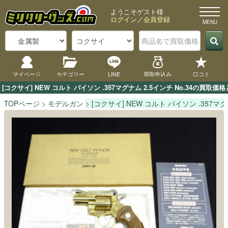
ようこそゲスト様
ログイン
／
会員登録
マイページ
カテゴリー
LINE
買取申込み
口コミ
[コクサイ] NEW コルト パイソン .357マグナム 2.5インチ No.3
TOPページ
モデルガン
[コクサイ] NEW コルト パイソン .357マグナ