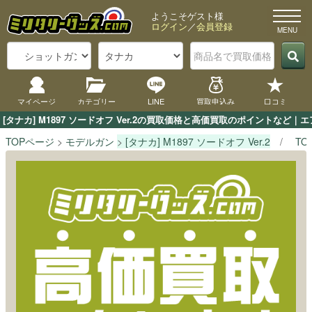
ようこそゲスト様
ログイン
／
会員登録
マイページ
カテゴリー
LINE
買取申込み
口コミ
[タナカ] M1897 ソードオフ Ver.2の買取価格と高価買取のポイントなど
TOPページ
モデルガン
[タナカ] M1897 ソードオフ Ver.2
TO