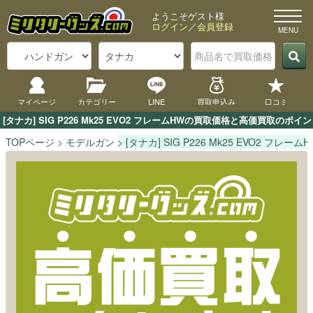
ようこそゲスト様
ログイン
／
会員登録
マイページ
カテゴリー
LINE
買取申込み
口コミ
[タナカ] SIG P226 Mk25 EVO2 フレームHWの買取価格と高価買取
TOPページ
モデルガン
[タナカ] SIG P226 Mk25 EVO2 フレーム