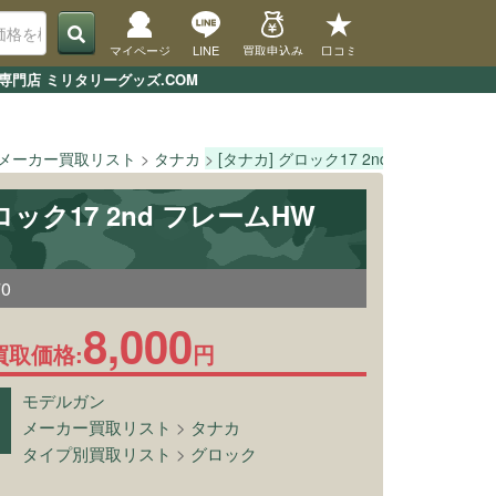
マイページ
LINE
買取申込み
口コミ
専門店 ミリタリーグッズ.COM
メーカー買取リスト
タナカ
[タナカ] グロック17 2nd フレームHW
グロック17 2nd フレームHW
70
8,000
買取価格:
円
モデルガン
メーカー買取リスト
>
タナカ
タイプ別買取リスト
>
グロック