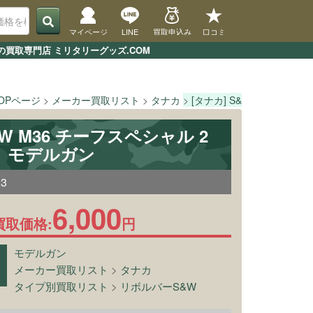
マイページ
LINE
買取申込み
口コミ
の買取専門店 ミリタリーグッズ.COM
OPページ
メーカー買取リスト
タナカ
[タナカ] S&W M36 チー
&W M36 チーフスペシャル 2
W モデルガン
13
6,000
買取価格:
円
モデルガン
メーカー買取リスト
>
タナカ
タイプ別買取リスト
>
リボルバーS&W