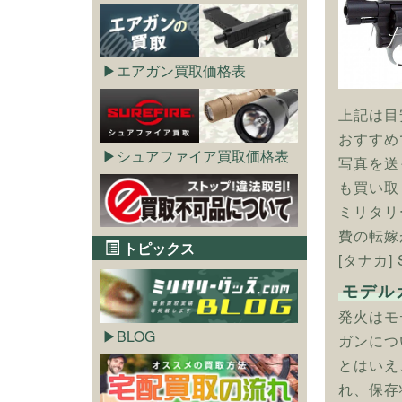
エアガン買取価格表
上記は目
おすすめ
シュアファイア買取価格表
写真を送
も買い取
ミリタリ
費の転嫁
トピックス
[タナカ]
モデル
発火はモ
BLOG
ガンにつ
とはいえ
れ、保存