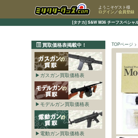
ようこそゲスト様
ログイン
／
会員登録
[タナカ] S&W M36 チーフス
TOPページ
買取価格表掲載中！
ガスガン買取価格表
モデルガン買取価格表
電動ガン買取価格表