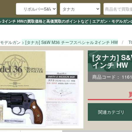
ペシャル 2インチ HWの買取価格と高価買取のポイントなど｜エアガン・モデルガン
モデルガン
[タナカ] S&W M36 チーフスペシャル 2インチ HW
T
[タナカ] S
インチ H
商品コード：
116
関連カテゴリ