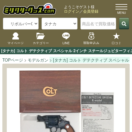
ようこそゲスト様
ログイン
／
会員登録
マイページ
カテゴリー
LINE
買取申込み
口コミ
[タナカ] コルト デテクティブ スペシャル 2インチ スチールジュピター
TOPページ
モデルガン
[タナカ] コルト デテクティブ スペシャ