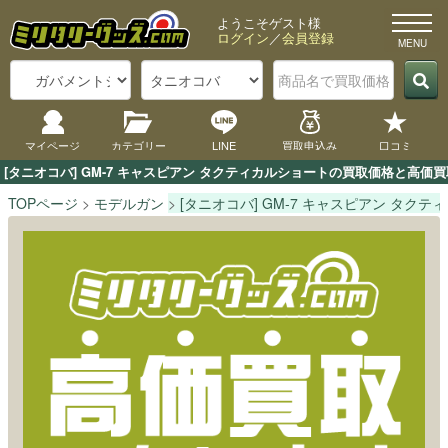
ようこそゲスト様
ログイン
／
会員登録
マイページ
カテゴリー
LINE
買取申込み
口コミ
[タニオコバ] GM-7 キャスピアン タクティカルショートの買取価格と高
TOPページ
モデルガン
[タニオコバ] GM-7 キャスピアン タク