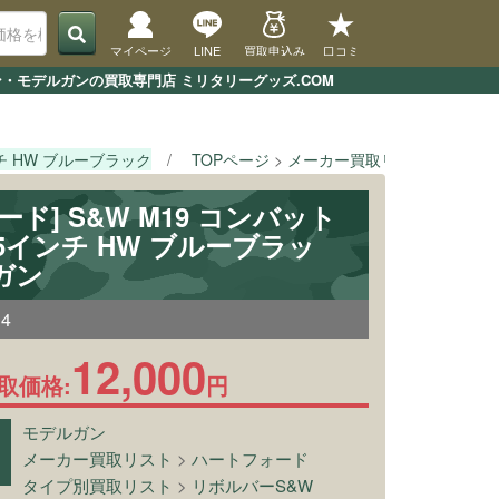
マイページ
LINE
買取申込み
口コミ
ガン・モデルガンの買取専門店 ミリタリーグッズ.COM
ンチ HW ブルーブラック
TOPページ
メーカー買取リスト
ハート
ド] S&W M19 コンバット
.5インチ HW ブルーブラッ
ガン
34
12,000
取価格:
円
モデルガン
メーカー買取リスト
>
ハートフォード
タイプ別買取リスト
>
リボルバーS&W