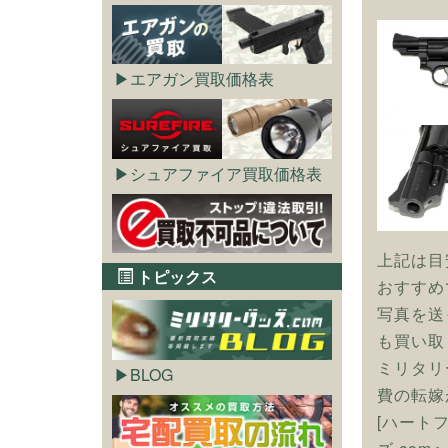
エアガン買取価格表
シュアファイア買取価格表
上記は目
トピックス
おすすめ
写真を送
も買い取
ミリタリ
BLOG
費の転嫁
[ハート