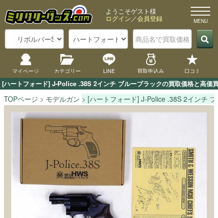
ようこそゲスト様
ログイン
／
会員登録
マイページ
カテゴリー
LINE
買取申込み
口コミ
[ハートフォード] J-Police .38S 2インチ ブルーブラックの買取価
TOPページ
モデルガン
[ハートフォード] J-Police .38S 2イン