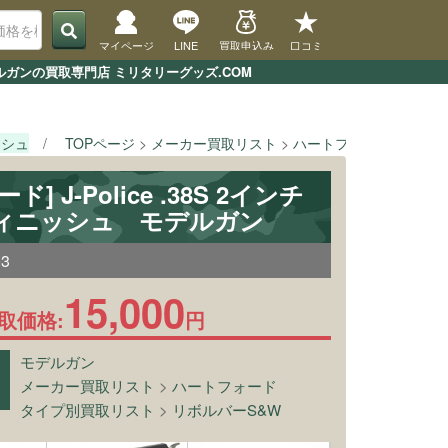
マイページ
LINE
買取申込み
口コミ
デルガンの買取専門店 ミリタリーグッズ.COM
ッシュ
TOPページ
メーカー買取リスト
ハートフォード
[ハート
] J-Police .38S 2インチ
ィニッシュ モデルガン
03
15,000
取価格:
円
モデルガン
メーカー買取リスト
>
ハートフォード
タイプ別買取リスト
>
リボルバーS&W