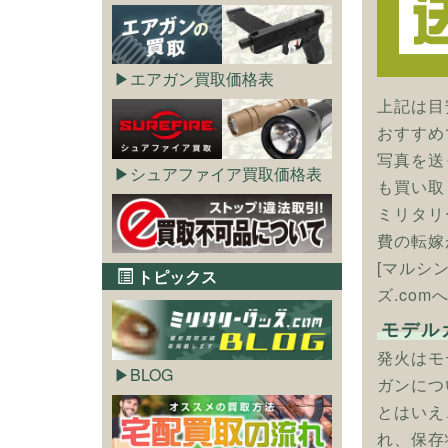
エアガン買取価格表
上記は目
おすすめ
写真を送
シュアファイア買取価格表
も買い取
ミリタリ
費の転嫁
[マルシ
トピックス
ズ.com
モデル
発火はモ
BLOG
ガンにつ
とはいえ
れ、保存