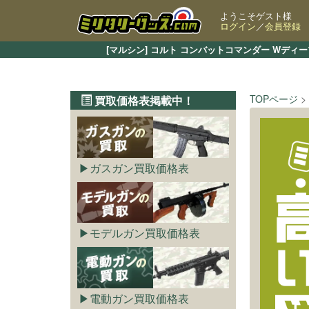
ようこそゲスト様
ログイン
／
会員登録
[マルシン] コルト コンバットコマンダー Wデ
TOPページ
買取価格表掲載中！
ガスガン買取価格表
モデルガン買取価格表
電動ガン買取価格表