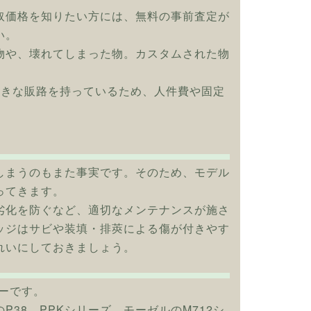
取価格を知りたい方には、無料の事前査定が
い。
物や、壊れてしまった物。カスタムされた物
大きな販路を持っているため、人件費や固定
！
しまうのもまた事実です。そのため、モデル
ってきます。
劣化を防ぐなど、適切なメンテナンスが施さ
ッジはサビや装填・排莢による傷が付きやす
れいにしておきましょう。
カーです。
38、PPKシリーズ、モーゼルのM712シ