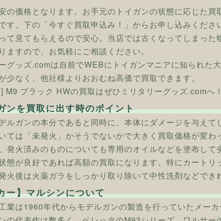
安の価格となります。お手元のトイガンの状態に応じた買
です。下の「今すぐ買取申込み！」からお申し込みくださ
って見てもらえるので安心。当店では古くなってしまった
りますので、お気軽にご相談ください。
ーグッズ.comは自前でWEBにトイガンマニアに知られた
が少なく、他社様よりおおむね高価で買取できます。
] M9 ブラック HWの買取はぜひミリタリーグッズ.comへ
ガンを買取に出す時のポイント
デルガンの本分であると同時に、本体にダメージを与えて
いては「未発火」かそうでないかで大きく買取価格が変わ
、発火済みのものについても専用のオイルなどを塗布して
状態が良好であれば高額の買取になります。特にカートリ
発火後は火薬ガラをしっかり取り除いて中性洗剤などでき
カー】マルシンについて
工業は1960年代からモデルガンの製造を行っていたメー
ンの代表作は数多く、ベレッタのM92シリーズ、ワルサーのP