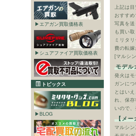
上記は目
おすすめ
写真を送
エアガン買取価格表
も買い取
ミリタリ
費の転嫁
シュアファイア買取価格表
[マルシン
モデル
発火はモ
ガンにつ
トピックス
とはいえ
れ、保存
いので、
BLOG
【メー
マルシン
モデルガ