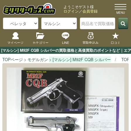
ようこそゲスト様
ログイン
／
会員登録
マイページ
カテゴリー
LINE
買取申込み
口コミ
[マルシン] M92F CQB シルバーの買取価格と高価買取のポイントなど｜
TOPページ
モデルガン
[マルシン] M92F CQB シルバー
TO