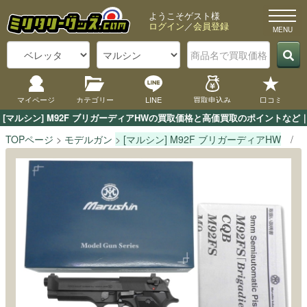
ようこそゲスト様
ログイン
／
会員登録
マイページ
カテゴリー
LINE
買取申込み
口コミ
[マルシン] M92F ブリガーディアHWの買取価格と高価買取のポイントな
TOPページ
モデルガン
[マルシン] M92F ブリガーディアHW