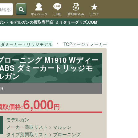
マイページ
LINE
買取申込み
口コミ
アガン・モデルガンの買取専門店 ミリタリーグッズ.COM
BS ダミーカートリッジモデル
TOPページ
メーカー買取リスト
マ
ブローニング M1910 Wディー
ABS ダミーカートリッジモ
ルガン
69
6,000
買取価格:
円
モデルガン
メーカー買取リスト
>
マルシン
タイプ別買取リスト
>
ブローニング