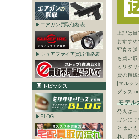
エアガン買取価格表
上記は目
おすすめ
写真を送
シュアファイア買取価格表
も買い取
ミリタリ
費の転嫁
[マルシ
トピックス
グッズ.c
モデル
発火はモ
BLOG
ガンにつ
とはいえ
れ、保存