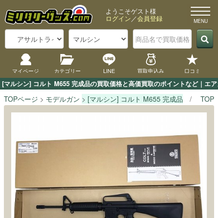
ようこそゲスト様
ログイン
／
会員登録
マイページ
カテゴリー
LINE
買取申込み
口コミ
[マルシン] コルト M655 完成品の買取価格と高価買取のポイントなど｜エ
TOPページ
モデルガン
[マルシン] コルト M655 完成品
TOP