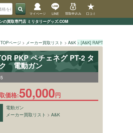
マイページ
LINE
買取申込み
口コミ
ルガンの買取専門店 ミリタリーグッズ.COM
TOPページ
メーカー買取リスト
A&K
[A&K] RAPTOR PKP ペ
PTOR PKP ペチェネグ PT-2 タ
ック 電動ガン
85
50,000
取価格:
円
電動ガン
メーカー買取リスト
>
A&K