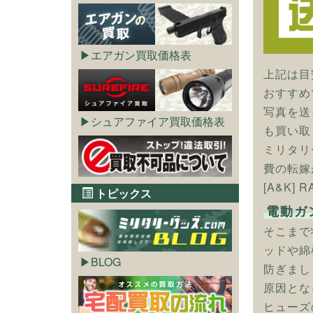
エアガン買取価格表
上記は目
おすすめ
写真を送
シュアファイア買取価格表
も買い取
ミリタリ
費の転嫁
[A&K]
トピックス
電動ガ
そこまで
ッドや綿
BLOG
防ぎまし
原因とな
ヒューズ