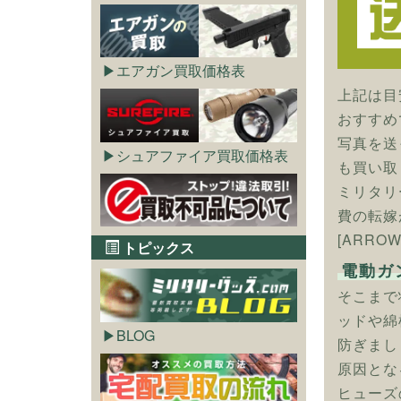
エアガン買取価格表
上記は目
おすすめ
写真を送
シュアファイア買取価格表
も買い取
ミリタリ
費の転嫁
[ARRO
トピックス
電動ガ
そこまで
ッドや綿
BLOG
防ぎまし
原因とな
ヒューズ