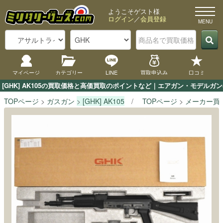
ようこそゲスト様
ログイン
／
会員登録
マイページ
カテゴリー
LINE
買取申込み
口コミ
[GHK] AK105の買取価格と高価買取のポイントなど｜エアガン・モデルガ
TOPページ
ガスガン
[GHK] AK105
TOPページ
メーカー買