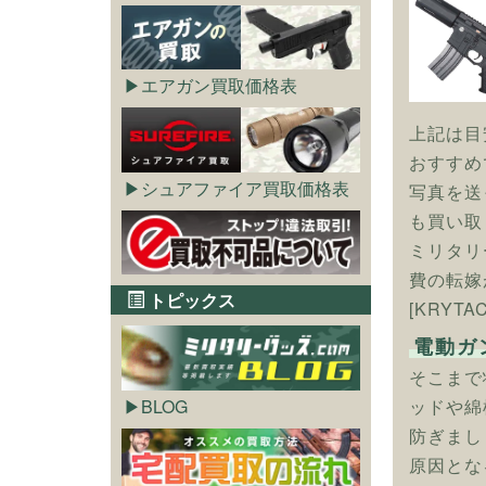
エアガン買取価格表
上記は目
おすすめ
シュアファイア買取価格表
写真を送
も買い取
ミリタリ
費の転嫁
トピックス
[KRYT
電動ガ
そこまで
ッドや綿
BLOG
防ぎまし
原因とな