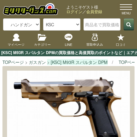
ようこそゲスト様
ログイン
／
会員登録
マイページ
カテゴリー
LINE
買取申込み
口コミ
[KSC] M93R スパルタン DPMの買取価格と高価買取のポイントなど｜エ
TOPページ
ガスガン
[KSC] M93R スパルタン DPM
TOPペー