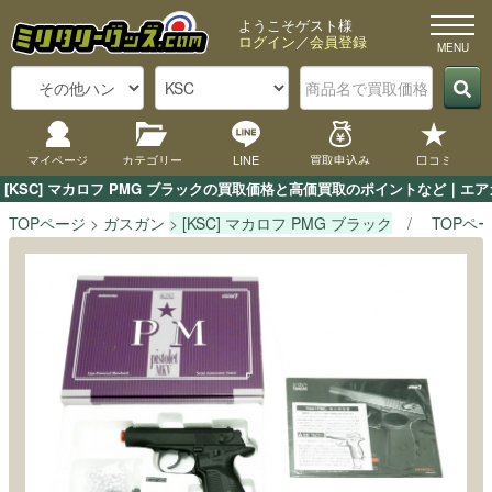
ようこそゲスト様
ログイン
／
会員登録
マイページ
カテゴリー
LINE
買取申込み
口コミ
[KSC] マカロフ PMG ブラックの買取価格と高価買取のポイントなど｜エ
TOPページ
ガスガン
[KSC] マカロフ PMG ブラック
TOPペ