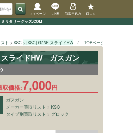
マイページ
LINE
買取申込み
口コミ
 ミリタリーグッズ.COM
リスト
KSC
[KSC] G23F スライドHW
TOPページ
タイプ別買
23F スライドHW ガスガン
19
7,000
買取価格:
円
ガスガン
メーカー買取リスト
>
KSC
タイプ別買取リスト
>
グロック