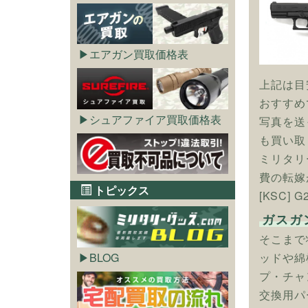
エアガン買取価格表
上記は目
おすすめ
シュアファイア買取価格表
写真を送
も買い取
ミリタリ
費の転嫁
トピックス
[KSC]
ガスガ
そこまで
ッドや綿
BLOG
プ・チャ
交換用パ