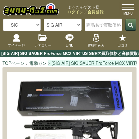
ようこそゲスト様
ログイン
／
会員登録
マイページ
カテゴリー
LINE
買取申込み
口コミ
[SIG AIR] SIG SAUER ProForce MCX VIRTUS SBRの
TOPページ
電動ガン
[SIG AIR] SIG SAUER ProForce MCX VIRT