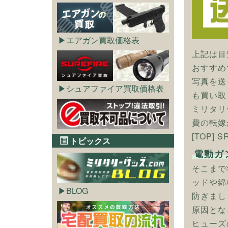
エアガン買取価格表
上記は目
おすすめ
写真を送
シュアファイア買取価格表
も買い取
ミリタリ
費の転嫁
[TOP]
トピックス
電動ガ
そこまで
ッドや綿
BLOG
防ぎまし
原因とな
ヒューズ