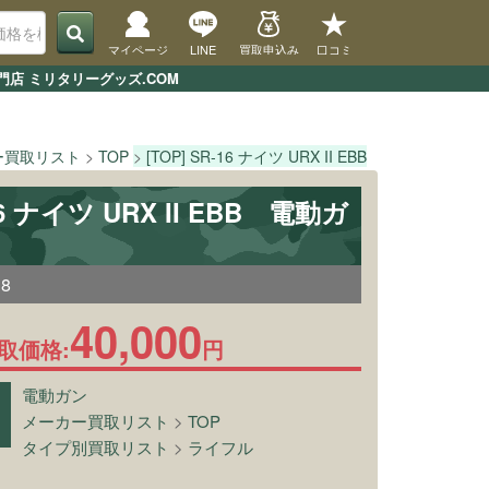
マイページ
LINE
買取申込み
口コミ
専門店 ミリタリーグッズ.COM
ー買取リスト
TOP
[TOP] SR-16 ナイツ URX II EBB
TOPページ
-16 ナイツ URX II EBB 電動ガ
38
40,000
取価格:
円
電動ガン
メーカー買取リスト
>
TOP
タイプ別買取リスト
>
ライフル