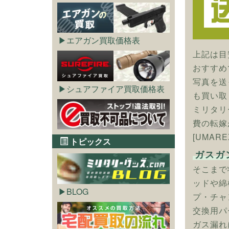
エアガン買取価格表
上記は目
おすすめ
写真を送
シュアファイア買取価格表
も買い取
ミリタリ
費の転嫁
[UMAR
トピックス
ガスガ
そこまで
ッドや綿
BLOG
プ・チャ
交換用パ
ガス漏れ