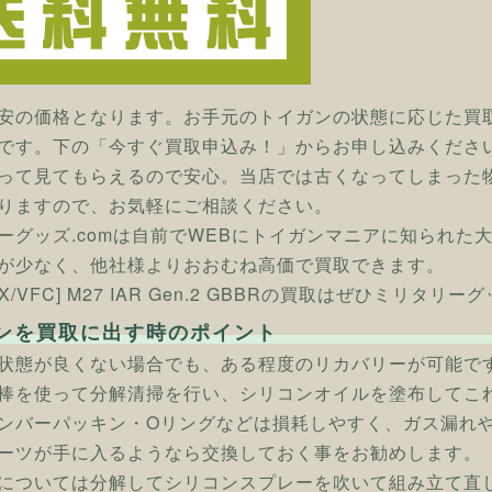
安の価格となります。お手元のトイガンの状態に応じた買
です。下の「今すぐ買取申込み！」からお申し込みくださ
って見てもらえるので安心。当店では古くなってしまった
りますので、お気軽にご相談ください。
ーグッズ.comは自前でWEBにトイガンマニアに知られた
が少なく、他社様よりおおむね高価で買取できます。
EX/VFC] M27 IAR Gen.2 GBBRの買取はぜひミリタリー
ンを買取に出す時のポイント
状態が良くない場合でも、ある程度のリカバリーが可能で
棒を使って分解清掃を行い、シリコンオイルを塗布してこ
ンバーパッキン・Oリングなどは損耗しやすく、ガス漏れ
ーツが手に入るようなら交換しておく事をお勧めします。
については分解してシリコンスプレーを吹いて組み立て直