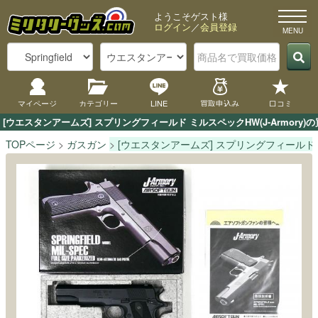
ようこそゲスト様
ログイン
／
会員登録
マイページ
カテゴリー
LINE
買取申込み
口コミ
[ウエスタンアームズ] スプリングフィールド ミルスペックHW(J-Armo
TOPページ
ガスガン
[ウエスタンアームズ] スプリングフィールド ミル