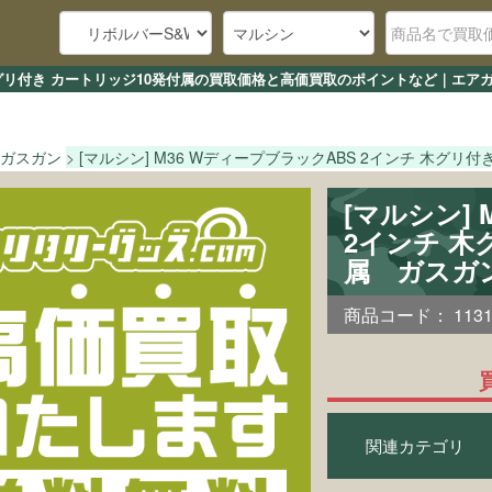
チ 木グリ付き カートリッジ10発付属の買取価格と高価買取のポイントなど｜エ
ガスガン
[マルシン] M36 WディープブラックABS 2インチ 木グリ
[マルシン]
2インチ 木
属 ガスガ
商品コード：
113
関連カテゴリ