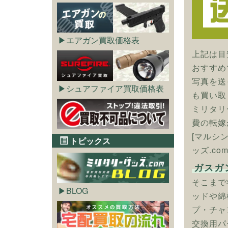
エアガン買取価格表
上記は目
おすすめ
写真を送
シュアファイア買取価格表
も買い取
ミリタリ
費の転嫁
[マルシ
トピックス
ッズ.co
ガスガ
そこまで
BLOG
ッドや綿
プ・チャ
交換用パ