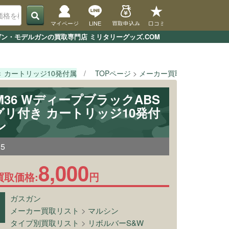
マイページ
LINE
買取申込み
口コミ
アガン・モデルガンの買取専門店 ミリタリーグッズ.COM
付き カートリッジ10発付属
TOPページ
メーカー買取リスト
マル
 M36 WディープブラックABS
グリ付き カートリッジ10発付
ン
15
8,000
買取価格:
円
ガスガン
メーカー買取リスト
>
マルシン
タイプ別買取リスト
>
リボルバーS&W