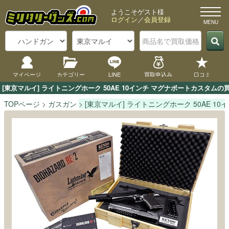
ようこそゲスト様
ログイン
／
会員登録
マイページ
カテゴリー
LINE
買取申込み
口コミ
[東京マルイ] ライトニングホーク 50AE 10インチ マグナポートカス
TOPページ
ガスガン
[東京マルイ] ライトニングホーク 50AE 1