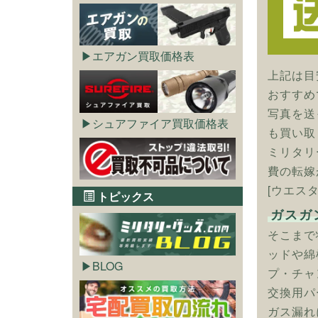
エアガン買取価格表
上記は目
おすすめ
写真を送
シュアファイア買取価格表
も買い取
ミリタリ
費の転嫁
[ウエス
トピックス
ガスガ
そこまで
ッドや綿
BLOG
プ・チャ
交換用パ
ガス漏れ