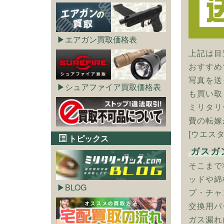
エアガン買取価格表
上記は目
おすすめ
写真を送
シュアファイア買取価格表
も買い取
ミリタリ
費の転嫁
[ウエスタ
トピックス
ガスガ
そこまで
ッドや綿
BLOG
プ・チャ
交換用パ
ガス漏れ