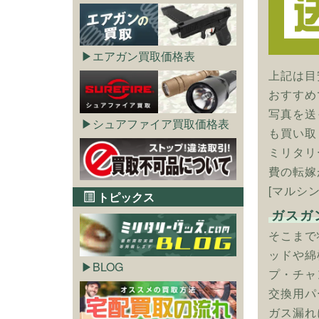
エアガン買取価格表
上記は目
おすすめ
写真を送
シュアファイア買取価格表
も買い取
ミリタリ
費の転嫁
[マルシ
トピックス
ガスガ
そこまで
ッドや綿
BLOG
プ・チャ
交換用パ
ガス漏れ