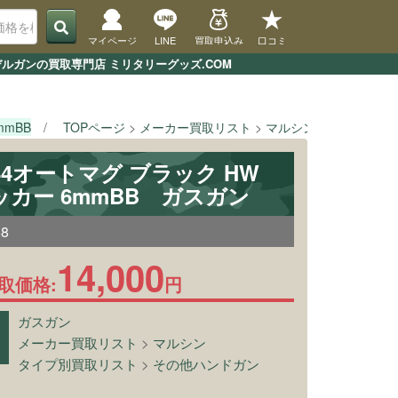
マイページ
LINE
買取申込み
口コミ
デルガンの買取専門店 ミリタリーグッズ.COM
mmBB
TOPページ
メーカー買取リスト
マルシン
[マルシン]
 44オートマグ ブラック HW
カー 6mmBB ガスガン
68
14,000
取価格:
円
ガスガン
メーカー買取リスト
>
マルシン
タイプ別買取リスト
>
その他ハンドガン