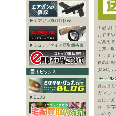
エアガン買取価格表
上記は目
おすすめ
写真を送
シュアファイア買取価格表
も買い取
ミリタリ
費の転嫁
[MGC
トピックス
モデル
発火はモ
ガンにつ
BLOG
とはいえ
れ、保存
いので、