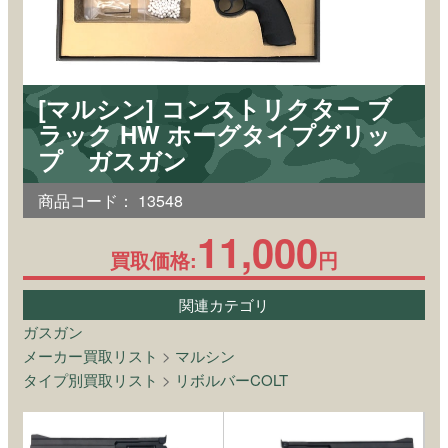
[マルシン] コンストリクター ブ
ラック HW ホーグタイプグリッ
プ ガスガン
商品コード：
13548
11,000
買取価格:
円
関連カテゴリ
ガスガン
メーカー買取リスト
>
マルシン
タイプ別買取リスト
>
リボルバーCOLT