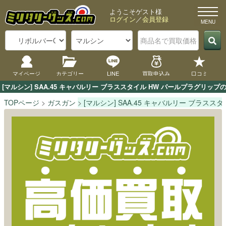
ようこそゲスト様
ログイン
／
会員登録
マイページ
カテゴリー
LINE
買取申込み
口コミ
[マルシン] SAA.45 キャバルリー ブラススタイル HW パールプラグ
TOPページ
ガスガン
[マルシン] SAA.45 キャバルリー ブラスス